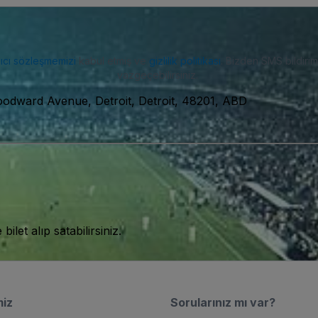
nıcı sözleşmemizi
kabul etmiş ve
gizlilik politikası
. Bizden SMS bildiriml
vazgeçebilirsiniz.
odward Avenue, Detroit, Detroit, 48201, ABD
let alıp satabilirsiniz.
miz
Sorularınız mı var?