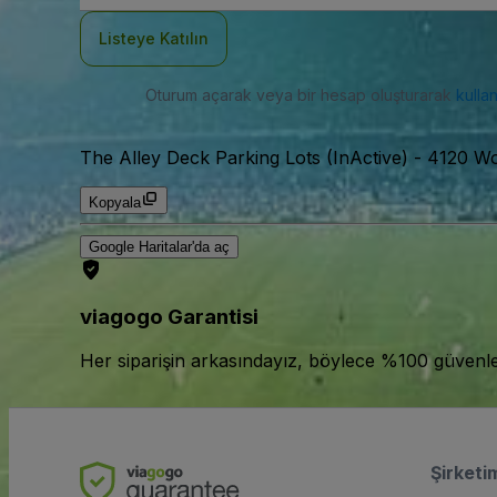
Adresi
Listeye Katılın
Oturum açarak veya bir hesap oluşturarak
kulla
The Alley Deck Parking Lots (InActive)
-
4120 Wo
Kopyala
Google Haritalar'da aç
viagogo Garantisi
Her siparişin arkasındayız, böylece %100 güvenle bi
Şirketi