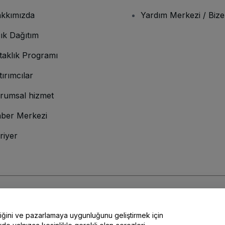
kkımızda
Yardım Merkezi / Bize
ık Dağıtım
taklık Programı
tırımcılar
rumsal hizmet
ber Merkezi
riyer
lamına gelir
ve
Gizlilik Politikası
ve
Çerez Politikası
ve
Mobil Gizlilik Politikası
liğini ve pazarlamaya uygunluğunu geliştirmek için