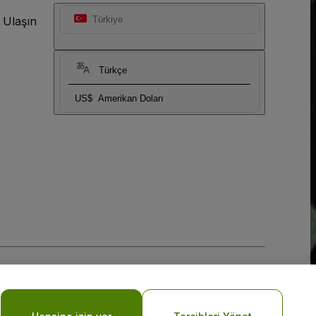
 Ulaşın
Türkiye
Türkçe
US$
Amerikan Doları