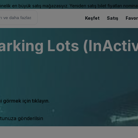
elik en büyük satış mağazasıyız. Yeniden satış bilet fiyatları nominal
Keşfet
Satış
Favor
arking Lots (InActi
ni görmek için tıklayın.
tunuza gönderilsin