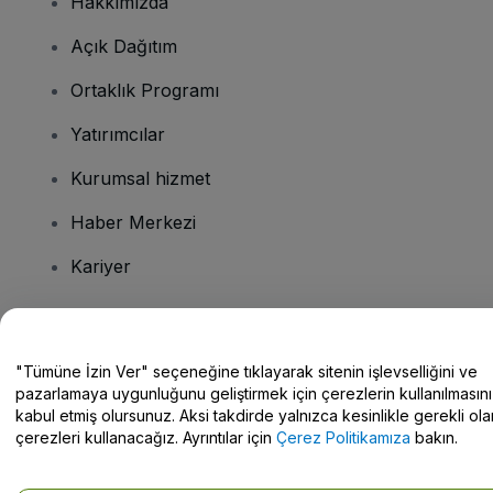
Hakkımızda
Açık Dağıtım
Ortaklık Programı
Yatırımcılar
Kurumsal hizmet
Haber Merkezi
Kariyer
Sorularınız mı var?
"Tümüne İzin Ver" seçeneğine tıklayarak sitenin işlevselliğini ve
pazarlamaya uygunluğunu geliştirmek için çerezlerin kullanılmasını
Yardım Merkezi / Bize Ulaşın
kabul etmiş olursunuz. Aksi takdirde yalnızca kesinlikle gerekli ola
çerezleri kullanacağız. Ayrıntılar için
Çerez Politikamıza
bakın.