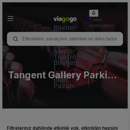
Yeniden satış biletleri nominal değerinin üzerinde olabilir.
1 new
notification
Biletler
-
Konser,
Spor
&amp;
Tiyatro
Biletleri
|
Tangent Gallery Parking
viagogo
Bilet
Lots (InActive)
Pazarı
Filtreleriniz dahilinde etkinlik yok, etkinliğin hepsini