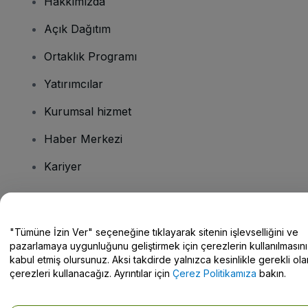
Hakkımızda
Açık Dağıtım
Ortaklık Programı
Yatırımcılar
Kurumsal hizmet
Haber Merkezi
Kariyer
Sorularınız mı var?
"Tümüne İzin Ver" seçeneğine tıklayarak sitenin işlevselliğini ve
pazarlamaya uygunluğunu geliştirmek için çerezlerin kullanılmasını
Yardım Merkezi / Bize Ulaşın
kabul etmiş olursunuz. Aksi takdirde yalnızca kesinlikle gerekli ola
çerezleri kullanacağız. Ayrıntılar için
Çerez Politikamıza
bakın.