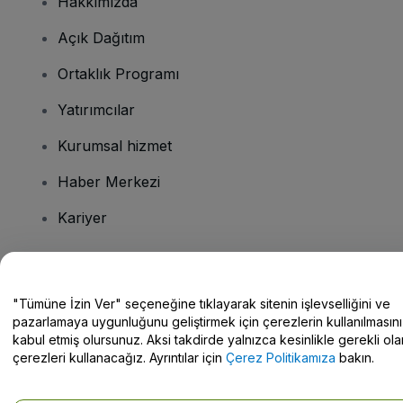
Hakkımızda
Açık Dağıtım
Ortaklık Programı
Yatırımcılar
Kurumsal hizmet
Haber Merkezi
Kariyer
Sorularınız mı var?
"Tümüne İzin Ver" seçeneğine tıklayarak sitenin işlevselliğini ve
pazarlamaya uygunluğunu geliştirmek için çerezlerin kullanılmasını
Yardım Merkezi / Bize Ulaşın
kabul etmiş olursunuz. Aksi takdirde yalnızca kesinlikle gerekli ola
çerezleri kullanacağız. Ayrıntılar için
Çerez Politikamıza
bakın.