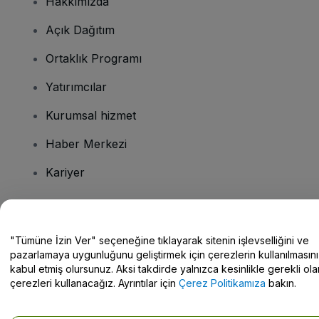
Hakkımızda
Açık Dağıtım
Ortaklık Programı
Yatırımcılar
Kurumsal hizmet
Haber Merkezi
Kariyer
Sorularınız mı var?
"Tümüne İzin Ver" seçeneğine tıklayarak sitenin işlevselliğini ve
pazarlamaya uygunluğunu geliştirmek için çerezlerin kullanılmasını
Yardım Merkezi / Bize Ulaşın
kabul etmiş olursunuz. Aksi takdirde yalnızca kesinlikle gerekli ola
çerezleri kullanacağız. Ayrıntılar için
Çerez Politikamıza
bakın.