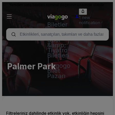
Yeniden satış biletleri nominal değerinin üzerinde olabilir.
1 new
notification
Biletler
-
Konser,
Spor
&amp;
Tiyatro
Biletleri
|
Palmer Park
viagogo
Bilet
Pazarı
Filtreleriniz dahilinde etkinlik yok, etkinliğin hepsini