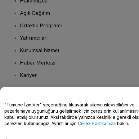
Hakkımızda
Açık Dağıtım
Ortaklık Programı
Yatırımcılar
Kurumsal hizmet
Haber Merkezi
Kariyer
Sorularınız mı var?
"Tümüne İzin Ver" seçeneğine tıklayarak sitenin işlevselliğini ve
pazarlamaya uygunluğunu geliştirmek için çerezlerin kullanılmasını
Yardım Merkezi / Bize Ulaşın
kabul etmiş olursunuz. Aksi takdirde yalnızca kesinlikle gerekli ola
çerezleri kullanacağız. Ayrıntılar için
Çerez Politikamıza
bakın.