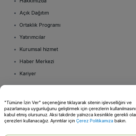
Hakkımızda
Açık Dağıtım
Ortaklık Programı
Yatırımcılar
Kurumsal hizmet
Haber Merkezi
Kariyer
Sorularınız mı var?
"Tümüne İzin Ver" seçeneğine tıklayarak sitenin işlevselliğini ve
pazarlamaya uygunluğunu geliştirmek için çerezlerin kullanılmasını
Yardım Merkezi / Bize Ulaşın
kabul etmiş olursunuz. Aksi takdirde yalnızca kesinlikle gerekli ola
çerezleri kullanacağız. Ayrıntılar için
Çerez Politikamıza
bakın.