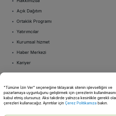
Hakkımızda
Açık Dağıtım
Ortaklık Programı
Yatırımcılar
Kurumsal hizmet
Haber Merkezi
Kariyer
Sorularınız mı var?
"Tümüne İzin Ver" seçeneğine tıklayarak sitenin işlevselliğini ve
pazarlamaya uygunluğunu geliştirmek için çerezlerin kullanılmasını
Yardım Merkezi / Bize Ulaşın
kabul etmiş olursunuz. Aksi takdirde yalnızca kesinlikle gerekli ola
çerezleri kullanacağız. Ayrıntılar için
Çerez Politikamıza
bakın.