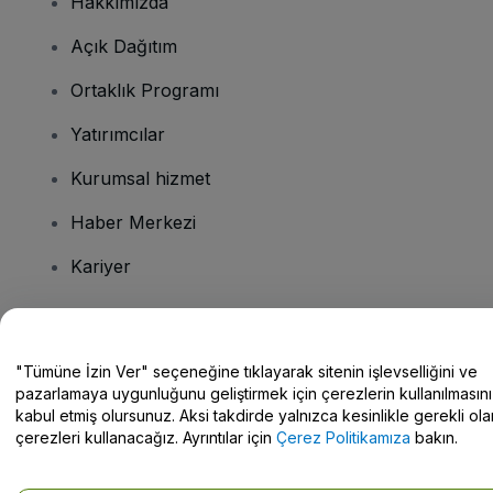
Hakkımızda
Açık Dağıtım
Ortaklık Programı
Yatırımcılar
Kurumsal hizmet
Haber Merkezi
Kariyer
Sorularınız mı var?
"Tümüne İzin Ver" seçeneğine tıklayarak sitenin işlevselliğini ve
pazarlamaya uygunluğunu geliştirmek için çerezlerin kullanılmasını
Yardım Merkezi / Bize Ulaşın
kabul etmiş olursunuz. Aksi takdirde yalnızca kesinlikle gerekli ola
çerezleri kullanacağız. Ayrıntılar için
Çerez Politikamıza
bakın.