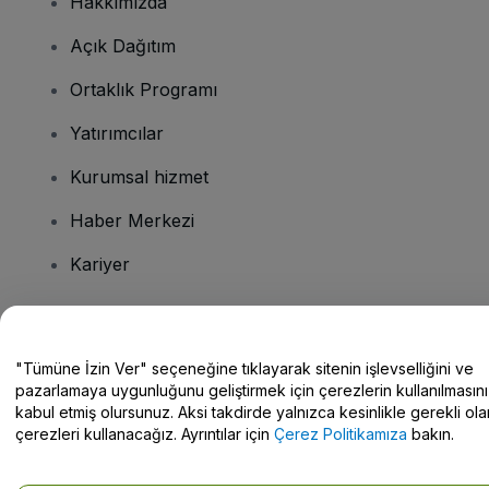
Hakkımızda
Açık Dağıtım
Ortaklık Programı
Yatırımcılar
Kurumsal hizmet
Haber Merkezi
Kariyer
Sorularınız mı var?
"Tümüne İzin Ver" seçeneğine tıklayarak sitenin işlevselliğini ve
pazarlamaya uygunluğunu geliştirmek için çerezlerin kullanılmasını
Yardım Merkezi / Bize Ulaşın
kabul etmiş olursunuz. Aksi takdirde yalnızca kesinlikle gerekli ola
çerezleri kullanacağız. Ayrıntılar için
Çerez Politikamıza
bakın.