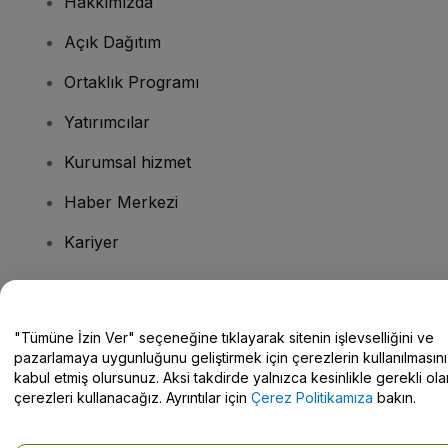
Hakkımızda
Açık Dağıtım
Ortaklık Programı
Yatırımcılar
Kurumsal hizmet
Haber Merkezi
Kariyer
Sorularınız mı var?
"Tümüne İzin Ver" seçeneğine tıklayarak sitenin işlevselliğini ve
pazarlamaya uygunluğunu geliştirmek için çerezlerin kullanılmasını
Yardım Merkezi / Bize Ulaşın
kabul etmiş olursunuz. Aksi takdirde yalnızca kesinlikle gerekli ola
çerezleri kullanacağız. Ayrıntılar için
Çerez Politikamıza
bakın.