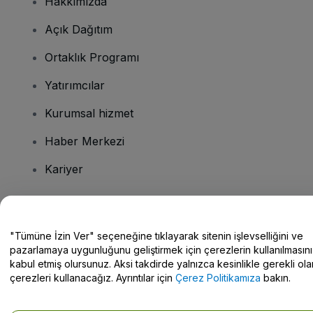
Hakkımızda
Açık Dağıtım
Ortaklık Programı
Yatırımcılar
Kurumsal hizmet
Haber Merkezi
Kariyer
Sorularınız mı var?
"Tümüne İzin Ver" seçeneğine tıklayarak sitenin işlevselliğini ve
pazarlamaya uygunluğunu geliştirmek için çerezlerin kullanılmasını
Yardım Merkezi / Bize Ulaşın
kabul etmiş olursunuz. Aksi takdirde yalnızca kesinlikle gerekli ola
çerezleri kullanacağız. Ayrıntılar için
Çerez Politikamıza
bakın.