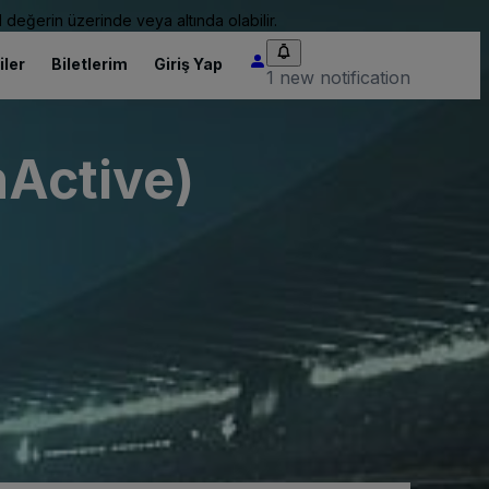
 değerin üzerinde veya altında olabilir.
iler
Biletlerim
Giriş Yap
1 new notification
nActive)