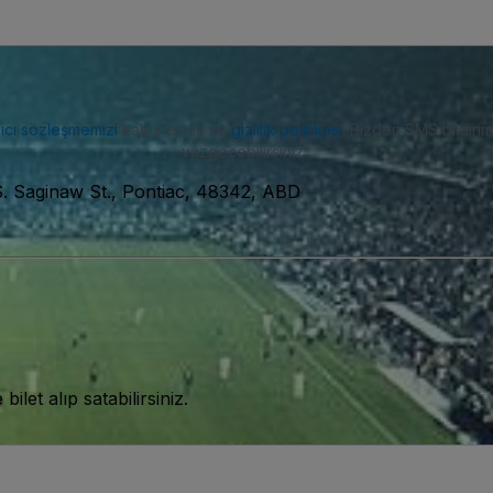
nıcı sözleşmemizi
kabul etmiş ve
gizlilik politikası
. Bizden SMS bildiriml
vazgeçebilirsiniz.
S. Saginaw St., Pontiac, 48342, ABD
let alıp satabilirsiniz.