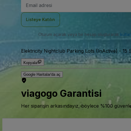
E-
posta
Adresi
Listeye Katılın
Oturum açarak veya bir hesap oluşturarak
kulla
Elektricity Nightclub Parking Lots (InActive)
-
15 
Kopyala
Google Haritalar'da aç
viagogo Garantisi
Her siparişin arkasındayız, böylece %100 güvenle bi