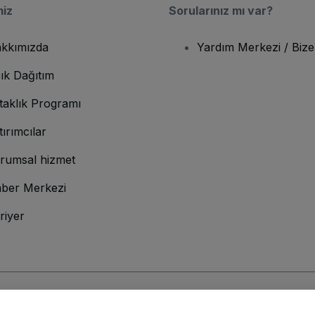
miz
Sorularınız mı var?
kkımızda
Yardım Merkezi / Bize
ık Dağıtım
taklık Programı
tırımcılar
rumsal hizmet
ber Merkezi
riyer