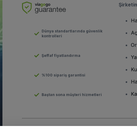
Şirketi
Ha
Dünya standartlarında güvenlik
Aç
kontrolleri
Or
Şeffaf fiyatlandırma
Ya
Ku
%100 sipariş garantisi
Ha
Ka
Baştan sona müşteri hizmetleri
Telif hakkı © viagogo GmbH 2026
Şirket Bilgileri