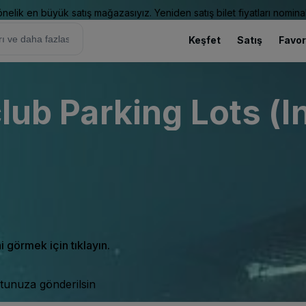
elik en büyük satış mağazasıyız. Yeniden satış bilet fiyatları nominal
Keşfet
Satış
Favor
club Parking Lots (I
ni görmek için tıklayın.
tunuza gönderilsin