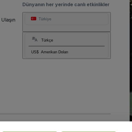
Dünyanın her yerinde canlı etkinlikler
 Ulaşın
Türkiye
Türkçe
US$
Amerikan Doları