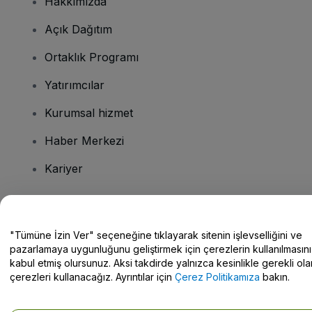
Hakkımızda
Açık Dağıtım
Ortaklık Programı
Yatırımcılar
Kurumsal hizmet
Haber Merkezi
Kariyer
Sorularınız mı var?
"Tümüne İzin Ver" seçeneğine tıklayarak sitenin işlevselliğini ve
pazarlamaya uygunluğunu geliştirmek için çerezlerin kullanılmasını
Yardım Merkezi / Bize Ulaşın
kabul etmiş olursunuz. Aksi takdirde yalnızca kesinlikle gerekli ola
çerezleri kullanacağız. Ayrıntılar için
Çerez Politikamıza
bakın.