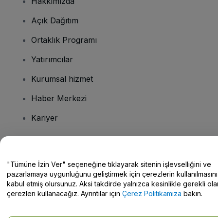
Hakkımızda
Açık Dağıtım
Ortaklık Programı
Yatırımcılar
Kurumsal hizmet
Haber Merkezi
Kariyer
Sorularınız mı var?
"Tümüne İzin Ver" seçeneğine tıklayarak sitenin işlevselliğini ve
pazarlamaya uygunluğunu geliştirmek için çerezlerin kullanılmasını
Yardım Merkezi / Bize Ulaşın
kabul etmiş olursunuz. Aksi takdirde yalnızca kesinlikle gerekli ola
çerezleri kullanacağız. Ayrıntılar için
Çerez Politikamıza
bakın.