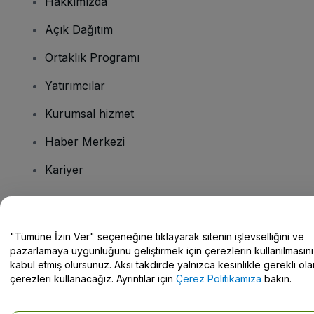
Hakkımızda
Açık Dağıtım
Ortaklık Programı
Yatırımcılar
Kurumsal hizmet
Haber Merkezi
Kariyer
Sorularınız mı var?
"Tümüne İzin Ver" seçeneğine tıklayarak sitenin işlevselliğini ve
pazarlamaya uygunluğunu geliştirmek için çerezlerin kullanılmasını
Yardım Merkezi / Bize Ulaşın
kabul etmiş olursunuz. Aksi takdirde yalnızca kesinlikle gerekli ola
çerezleri kullanacağız. Ayrıntılar için
Çerez Politikamıza
bakın.