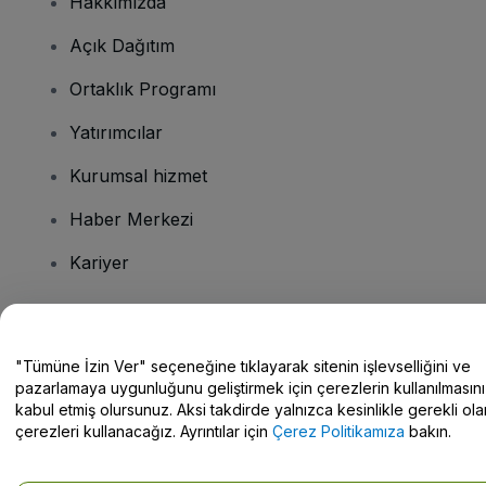
Hakkımızda
Açık Dağıtım
Ortaklık Programı
Yatırımcılar
Kurumsal hizmet
Haber Merkezi
Kariyer
Sorularınız mı var?
"Tümüne İzin Ver" seçeneğine tıklayarak sitenin işlevselliğini ve
pazarlamaya uygunluğunu geliştirmek için çerezlerin kullanılmasını
Yardım Merkezi / Bize Ulaşın
kabul etmiş olursunuz. Aksi takdirde yalnızca kesinlikle gerekli ola
çerezleri kullanacağız. Ayrıntılar için
Çerez Politikamıza
bakın.