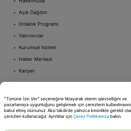
Hakkımızda
Açık Dağıtım
Ortaklık Programı
Yatırımcılar
Kurumsal hizmet
Haber Merkezi
Kariyer
Sorularınız mı var?
"Tümüne İzin Ver" seçeneğine tıklayarak sitenin işlevselliğini ve
pazarlamaya uygunluğunu geliştirmek için çerezlerin kullanılmasını
Yardım Merkezi / Bize Ulaşın
kabul etmiş olursunuz. Aksi takdirde yalnızca kesinlikle gerekli ola
çerezleri kullanacağız. Ayrıntılar için
Çerez Politikamıza
bakın.