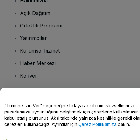
Hakkımızda
Açık Dağıtım
Ortaklık Programı
Yatırımcılar
Kurumsal hizmet
Haber Merkezi
Kariyer
Sorularınız mı var?
"Tümüne İzin Ver" seçeneğine tıklayarak sitenin işlevselliğini ve
pazarlamaya uygunluğunu geliştirmek için çerezlerin kullanılmasını
Yardım Merkezi / Bize Ulaşın
kabul etmiş olursunuz. Aksi takdirde yalnızca kesinlikle gerekli ola
çerezleri kullanacağız. Ayrıntılar için
Çerez Politikamıza
bakın.