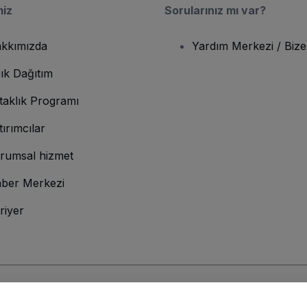
miz
Sorularınız mı var?
kkımızda
Yardım Merkezi / Bize
ık Dağıtım
taklık Programı
tırımcılar
rumsal hizmet
ber Merkezi
riyer