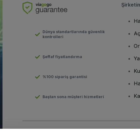
Şirketi
Ha
Dünya standartlarında güvenlik
Aç
kontrolleri
Or
Şeffaf fiyatlandırma
Ya
Ku
%100 sipariş garantisi
Ha
Ka
Baştan sona müşteri hizmetleri
Telif hakkı © viagogo GmbH 2026
Şirket Bilgileri