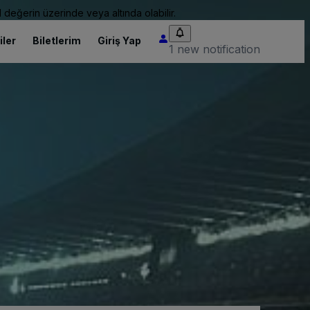
 değerin üzerinde veya altında olabilir.
iler
Biletlerim
Giriş Yap
1 new notification