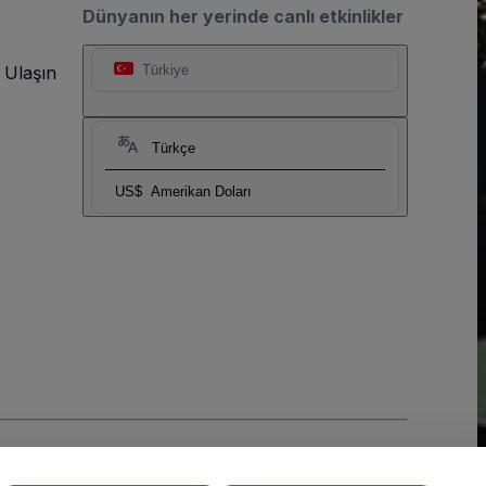
Dünyanın her yerinde canlı etkinlikler
 Ulaşın
Türkiye
Türkçe
US$
Amerikan Doları