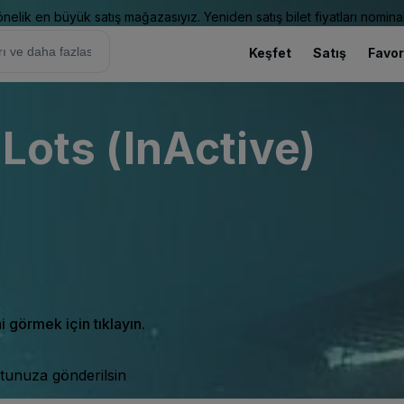
elik en büyük satış mağazasıyız. Yeniden satış bilet fiyatları nominal
Keşfet
Satış
Favor
 Lots (InActive)
ni görmek için tıklayın.
tunuza gönderilsin