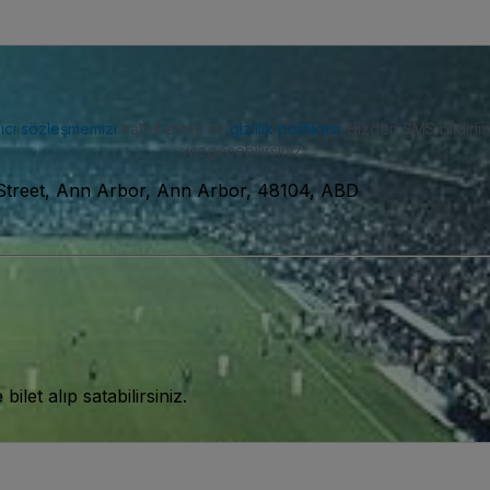
nıcı sözleşmemizi
kabul etmiş ve
gizlilik politikası
. Bizden SMS bildiriml
vazgeçebilirsiniz.
Street, Ann Arbor, Ann Arbor, 48104, ABD
let alıp satabilirsiniz.