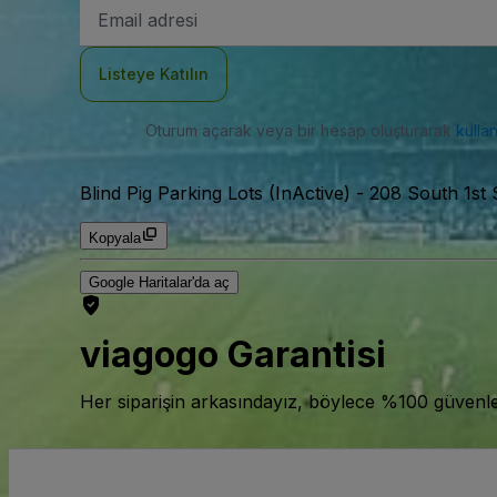
E-
posta
Adresi
Listeye Katılın
Oturum açarak veya bir hesap oluşturarak
kulla
Blind Pig Parking Lots (InActive)
-
208 South 1st 
Kopyala
Google Haritalar'da aç
viagogo Garantisi
Her siparişin arkasındayız, böylece %100 güvenle bi