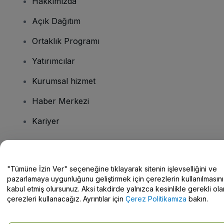
Hakkımızda
Açık Dağıtım
Ortaklık Programı
Yatırımcılar
Kurumsal hizmet
Haber Merkezi
Kariyer
Sorularınız mı var?
"Tümüne İzin Ver" seçeneğine tıklayarak sitenin işlevselliğini ve
pazarlamaya uygunluğunu geliştirmek için çerezlerin kullanılmasını
Yardım Merkezi / Bize Ulaşın
kabul etmiş olursunuz. Aksi takdirde yalnızca kesinlikle gerekli ola
çerezleri kullanacağız. Ayrıntılar için
Çerez Politikamıza
bakın.