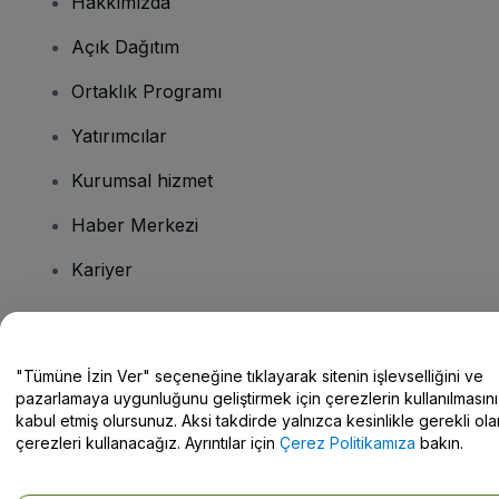
Hakkımızda
Açık Dağıtım
Ortaklık Programı
Yatırımcılar
Kurumsal hizmet
Haber Merkezi
Kariyer
Sorularınız mı var?
"Tümüne İzin Ver" seçeneğine tıklayarak sitenin işlevselliğini ve
pazarlamaya uygunluğunu geliştirmek için çerezlerin kullanılmasını
Yardım Merkezi / Bize Ulaşın
kabul etmiş olursunuz. Aksi takdirde yalnızca kesinlikle gerekli ola
çerezleri kullanacağız. Ayrıntılar için
Çerez Politikamıza
bakın.