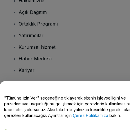
Hakkımızda
Açık Dağıtım
Ortaklık Programı
Yatırımcılar
Kurumsal hizmet
Haber Merkezi
Kariyer
Sorularınız mı var?
"Tümüne İzin Ver" seçeneğine tıklayarak sitenin işlevselliğini ve
pazarlamaya uygunluğunu geliştirmek için çerezlerin kullanılmasını
Yardım Merkezi / Bize Ulaşın
kabul etmiş olursunuz. Aksi takdirde yalnızca kesinlikle gerekli ola
çerezleri kullanacağız. Ayrıntılar için
Çerez Politikamıza
bakın.