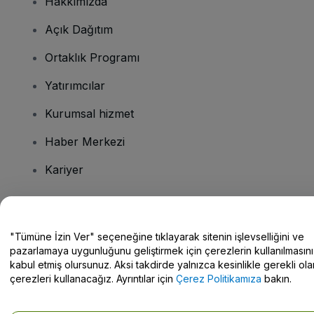
Hakkımızda
Açık Dağıtım
Ortaklık Programı
Yatırımcılar
Kurumsal hizmet
Haber Merkezi
Kariyer
Sorularınız mı var?
"Tümüne İzin Ver" seçeneğine tıklayarak sitenin işlevselliğini ve
pazarlamaya uygunluğunu geliştirmek için çerezlerin kullanılmasını
Yardım Merkezi / Bize Ulaşın
kabul etmiş olursunuz. Aksi takdirde yalnızca kesinlikle gerekli ola
çerezleri kullanacağız. Ayrıntılar için
Çerez Politikamıza
bakın.