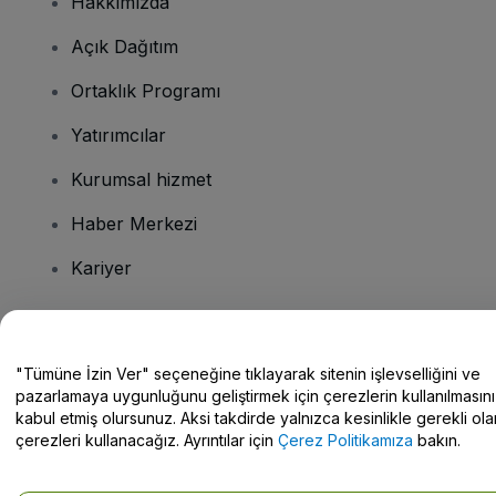
Hakkımızda
Açık Dağıtım
Ortaklık Programı
Yatırımcılar
Kurumsal hizmet
Haber Merkezi
Kariyer
Sorularınız mı var?
"Tümüne İzin Ver" seçeneğine tıklayarak sitenin işlevselliğini ve
pazarlamaya uygunluğunu geliştirmek için çerezlerin kullanılmasını
Yardım Merkezi / Bize Ulaşın
kabul etmiş olursunuz. Aksi takdirde yalnızca kesinlikle gerekli ola
çerezleri kullanacağız. Ayrıntılar için
Çerez Politikamıza
bakın.