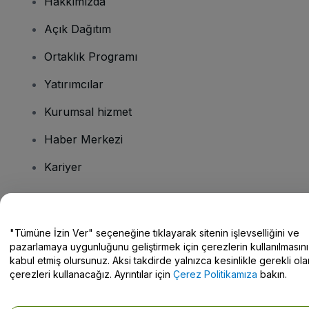
Hakkımızda
Açık Dağıtım
Ortaklık Programı
Yatırımcılar
Kurumsal hizmet
Haber Merkezi
Kariyer
Sorularınız mı var?
"Tümüne İzin Ver" seçeneğine tıklayarak sitenin işlevselliğini ve
pazarlamaya uygunluğunu geliştirmek için çerezlerin kullanılmasını
Yardım Merkezi / Bize Ulaşın
kabul etmiş olursunuz. Aksi takdirde yalnızca kesinlikle gerekli ola
çerezleri kullanacağız. Ayrıntılar için
Çerez Politikamıza
bakın.