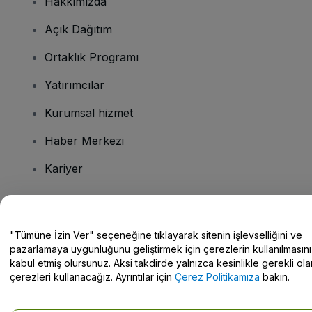
Hakkımızda
Açık Dağıtım
Ortaklık Programı
Yatırımcılar
Kurumsal hizmet
Haber Merkezi
Kariyer
Sorularınız mı var?
"Tümüne İzin Ver" seçeneğine tıklayarak sitenin işlevselliğini ve
pazarlamaya uygunluğunu geliştirmek için çerezlerin kullanılmasını
Yardım Merkezi / Bize Ulaşın
kabul etmiş olursunuz. Aksi takdirde yalnızca kesinlikle gerekli ola
çerezleri kullanacağız. Ayrıntılar için
Çerez Politikamıza
bakın.