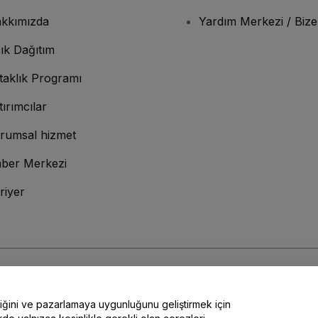
kkımızda
Yardım Merkezi / Bize
ık Dağıtım
taklık Programı
tırımcılar
rumsal hizmet
ber Merkezi
riyer
lamına gelir
ve
Gizlilik Politikası
ve
Çerez Politikası
ve
Mobil Gizlilik Politikası
liğini ve pazarlamaya uygunluğunu geliştirmek için