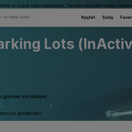
elik en büyük satış mağazasıyız. Yeniden satış bilet fiyatları nominal
Keşfet
Satış
Favor
rking Lots (InActiv
ni görmek için tıklayın.
tunuza gönderilsin