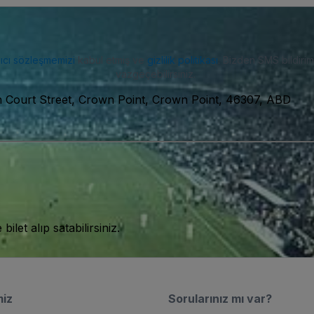
nıcı sözleşmemizi
kabul etmiş ve
gizlilik politikası
. Bizden SMS bildiriml
vazgeçebilirsiniz.
h Court Street, Crown Point, Crown Point, 46307, ABD
let alıp satabilirsiniz.
miz
Sorularınız mı var?