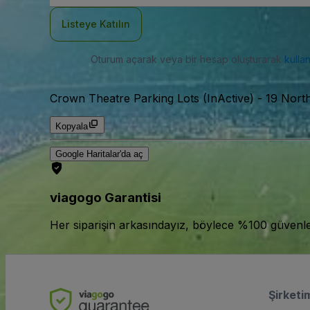
Adresi
Listeye Katılın
Oturum açarak veya bir hesap oluşturarak
kulla
Crown Theatre Parking Lots (InActive)
-
19 Nort
Kopyala
Google Haritalar'da aç
viagogo Garantisi
Her siparişin arkasındayız, böylece %100 güvenle bi
Şirketi