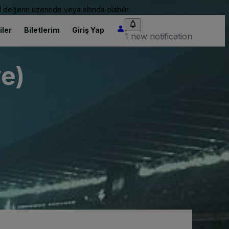
 değerin üzerinde veya altında olabilir.
iler
Biletlerim
Giriş Yap
1 new notification
e)