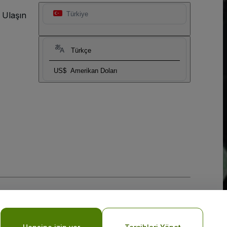
 Ulaşın
Türkiye
Türkçe
US$
Amerikan Doları