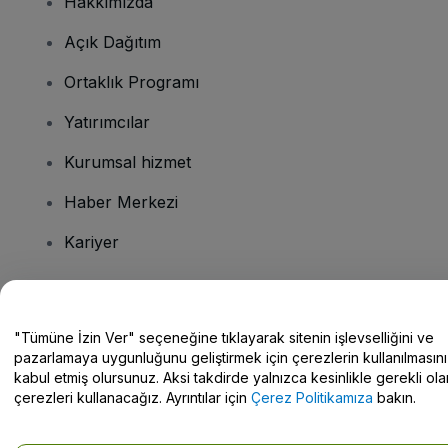
Hakkımızda
Açık Dağıtım
Ortaklık Programı
Yatırımcılar
Kurumsal hizmet
Haber Merkezi
Kariyer
Sorularınız mı var?
"Tümüne İzin Ver" seçeneğine tıklayarak sitenin işlevselliğini ve
pazarlamaya uygunluğunu geliştirmek için çerezlerin kullanılmasını
Yardım Merkezi / Bize Ulaşın
kabul etmiş olursunuz. Aksi takdirde yalnızca kesinlikle gerekli ola
çerezleri kullanacağız. Ayrıntılar için
Çerez Politikamıza
bakın.