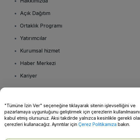
Hakkımızda
Açık Dağıtım
Ortaklık Programı
Yatırımcılar
Kurumsal hizmet
Haber Merkezi
Kariyer
Sorularınız mı var?
"Tümüne İzin Ver" seçeneğine tıklayarak sitenin işlevselliğini ve
pazarlamaya uygunluğunu geliştirmek için çerezlerin kullanılmasını
Yardım Merkezi / Bize Ulaşın
kabul etmiş olursunuz. Aksi takdirde yalnızca kesinlikle gerekli ola
çerezleri kullanacağız. Ayrıntılar için
Çerez Politikamıza
bakın.