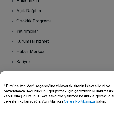
Hakkımızda
Açık Dağıtım
Ortaklık Programı
Yatırımcılar
Kurumsal hizmet
Haber Merkezi
Kariyer
Sorularınız mı var?
"Tümüne İzin Ver" seçeneğine tıklayarak sitenin işlevselliğini ve
pazarlamaya uygunluğunu geliştirmek için çerezlerin kullanılmasını
Yardım Merkezi / Bize Ulaşın
kabul etmiş olursunuz. Aksi takdirde yalnızca kesinlikle gerekli ola
çerezleri kullanacağız. Ayrıntılar için
Çerez Politikamıza
bakın.