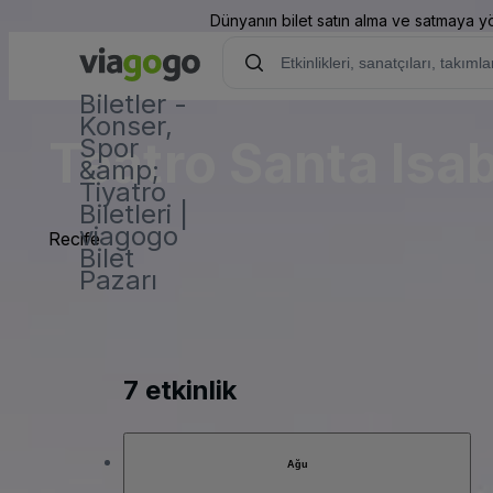
Dünyanın bilet satın alma ve satmaya yön
Biletler -
Konser,
Teatro Santa Isa
Spor
&amp;
Tiyatro
Biletleri |
viagogo
Recife
Bilet
Pazarı
7 etkinlik
Ağu