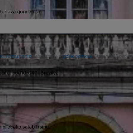
tunuza gönderilsin
nıcı sözleşmemizi
kabul etmiş ve
gizlilik politikası
. Bizden SMS bildiriml
vazgeçebilirsiniz.
ecife, 50010-040, Brezilya
let alıp satabilirsiniz.