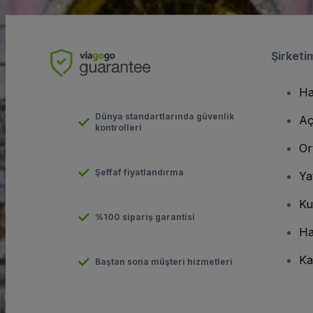
Şirketi
Ha
Dünya standartlarında güvenlik
Aç
kontrolleri
Or
Şeffaf fiyatlandırma
Ya
Ku
%100 sipariş garantisi
Ha
Ka
Baştan sona müşteri hizmetleri