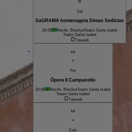
25
Sal
SaGRAMA homenageia Dimas Sedícias
20:00
Recife, Brezilya
Teatro Santa Isabel
Teatro Santa Isabel
Tükendi
Eyl
3
Per
Ópera Il Campanello
20:00
Recife, Brezilya
Teatro Santa Isabel
Teatro Santa Isabel
Tükendi
Eyl
4
Cum