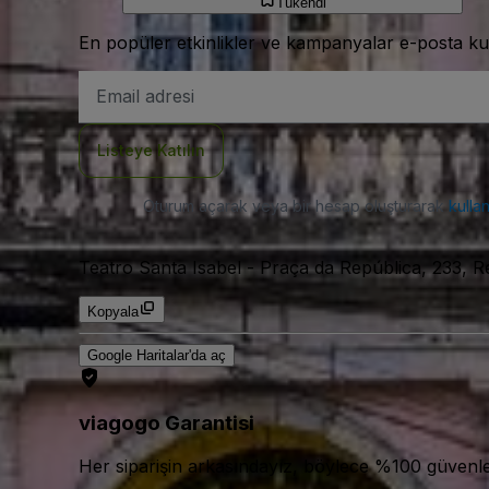
Tükendi
En popüler etkinlikler ve kampanyalar e-posta ku
E-
posta
Adresi
Listeye Katılın
Oturum açarak veya bir hesap oluşturarak
kulla
Teatro Santa Isabel
-
Praça da República, 233, R
Kopyala
Google Haritalar'da aç
viagogo Garantisi
Her siparişin arkasındayız, böylece %100 güvenle bi