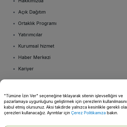
Hakkımızda
Açık Dağıtım
Ortaklık Programı
Yatırımcılar
Kurumsal hizmet
Haber Merkezi
Kariyer
Sorularınız mı var?
"Tümüne İzin Ver" seçeneğine tıklayarak sitenin işlevselliğini ve
pazarlamaya uygunluğunu geliştirmek için çerezlerin kullanılmasını
Yardım Merkezi / Bize Ulaşın
kabul etmiş olursunuz. Aksi takdirde yalnızca kesinlikle gerekli ola
çerezleri kullanacağız. Ayrıntılar için
Çerez Politikamıza
bakın.