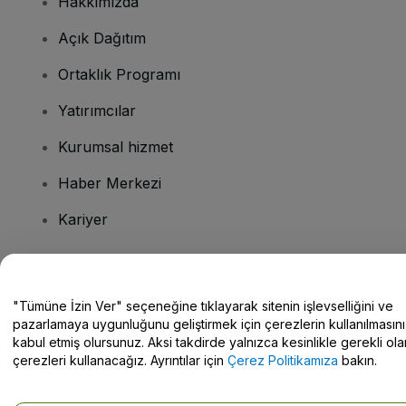
Hakkımızda
Açık Dağıtım
Ortaklık Programı
Yatırımcılar
Kurumsal hizmet
Haber Merkezi
Kariyer
Sorularınız mı var?
"Tümüne İzin Ver" seçeneğine tıklayarak sitenin işlevselliğini ve
pazarlamaya uygunluğunu geliştirmek için çerezlerin kullanılmasını
Yardım Merkezi / Bize Ulaşın
kabul etmiş olursunuz. Aksi takdirde yalnızca kesinlikle gerekli ola
çerezleri kullanacağız. Ayrıntılar için
Çerez Politikamıza
bakın.