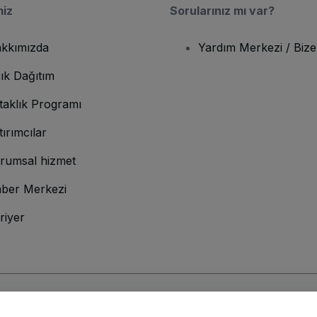
miz
Sorularınız mı var?
kkımızda
Yardım Merkezi / Bize
ık Dağıtım
taklık Programı
tırımcılar
rumsal hizmet
ber Merkezi
riyer