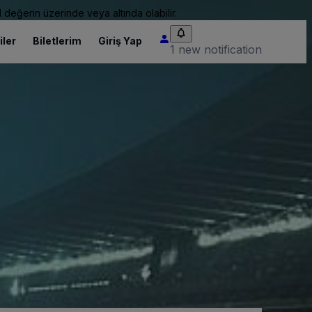
 değerin üzerinde veya altında olabilir.
iler
Biletlerim
Giriş Yap
1 new notification