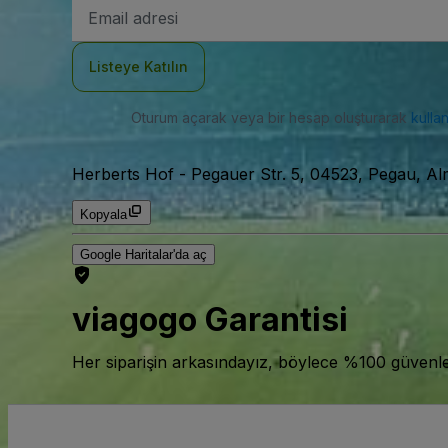
E-
posta
Adresi
Listeye Katılın
Oturum açarak veya bir hesap oluşturarak
kulla
Herberts Hof
-
Pegauer Str. 5, 04523, Pegau, A
Kopyala
Google Haritalar'da aç
viagogo Garantisi
Her siparişin arkasındayız, böylece %100 güvenle bi