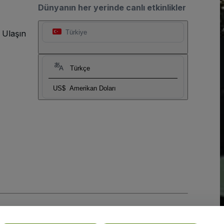
Dünyanın her yerinde canlı etkinlikler
 Ulaşın
Türkiye
Türkçe
US$
Amerikan Doları