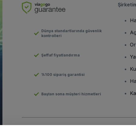
Şirketi
Ha
Dünya standartlarında güvenlik
Aç
kontrolleri
Or
Şeffaf fiyatlandırma
Ya
Ku
%100 sipariş garantisi
Ha
Ka
Baştan sona müşteri hizmetleri
Telif hakkı © viagogo GmbH 2026
Şirket Bilgileri