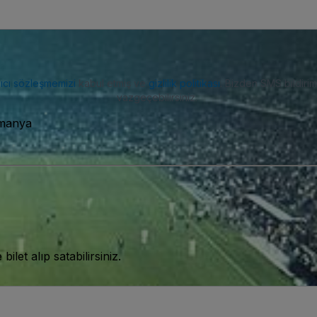
nıcı sözleşmemizi
kabul etmiş ve
gizlilik politikası
. Bizden SMS bildiriml
vazgeçebilirsiniz.
lmanya
let alıp satabilirsiniz.