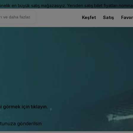
elik en büyük satış mağazasıyız. Yeniden satış bilet fiyatları nominal
Keşfet
Satış
Favor
ni görmek için tıklayın.
tunuza gönderilsin