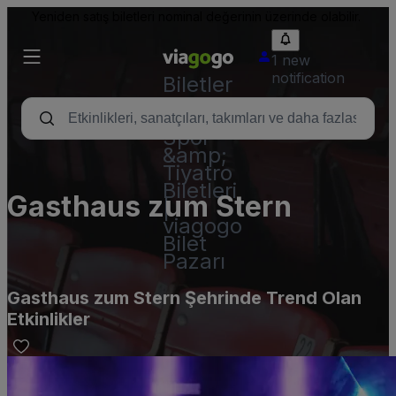
Yeniden satış biletleri nominal değerinin üzerinde olabilir.
1 new
notification
Biletler
-
Konser,
Spor
&amp;
Tiyatro
Biletleri
Gasthaus zum Stern
|
viagogo
Bilet
Pazarı
Gasthaus zum Stern Şehrinde Trend Olan
Etkinlikler