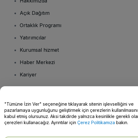
Hakkımızda
Açık Dağıtım
Ortaklık Programı
Yatırımcılar
Kurumsal hizmet
Haber Merkezi
Kariyer
Sorularınız mı var?
"Tümüne İzin Ver" seçeneğine tıklayarak sitenin işlevselliğini ve
pazarlamaya uygunluğunu geliştirmek için çerezlerin kullanılmasını
Yardım Merkezi / Bize Ulaşın
kabul etmiş olursunuz. Aksi takdirde yalnızca kesinlikle gerekli ola
çerezleri kullanacağız. Ayrıntılar için
Çerez Politikamıza
bakın.