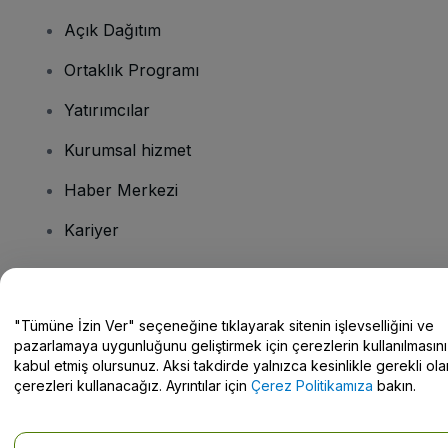
Açık Dağıtım
Ortaklık Programı
Yatırımcılar
Kurumsal hizmet
Haber Merkezi
Kariyer
Sorularınız mı var?
"Tümüne İzin Ver" seçeneğine tıklayarak sitenin işlevselliğini ve
pazarlamaya uygunluğunu geliştirmek için çerezlerin kullanılmasını
Yardım Merkezi / Bize Ulaşın
kabul etmiş olursunuz. Aksi takdirde yalnızca kesinlikle gerekli ola
çerezleri kullanacağız. Ayrıntılar için
Çerez Politikamıza
bakın.