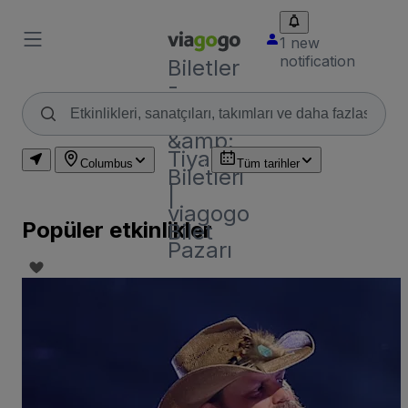
1 new
notification
Biletler
-
Konser,
Spor
&amp;
Tiyatro
Columbus
Tüm tarihler
Biletleri
|
viagogo
Popüler etkinlikler
Bilet
Pazarı