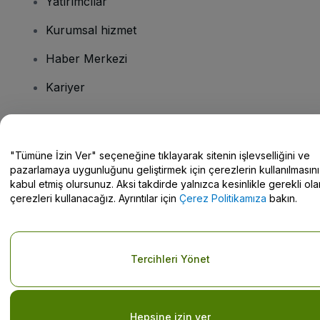
Yatırımcılar
Kurumsal hizmet
Haber Merkezi
Kariyer
Sorularınız mı var?
"Tümüne İzin Ver" seçeneğine tıklayarak sitenin işlevselliğini ve
pazarlamaya uygunluğunu geliştirmek için çerezlerin kullanılmasını
Yardım Merkezi / Bize Ulaşın
kabul etmiş olursunuz. Aksi takdirde yalnızca kesinlikle gerekli ola
çerezleri kullanacağız. Ayrıntılar için
Çerez Politikamıza
bakın.
Telif hakkı © viagogo GmbH 2026
Şirket Bilgileri
Tercihleri Yönet
Bu web sitesinin kullanımı,
Şartlar ve Koşulların kabul edildiği
anlamına gelir
ve
Gizlilik Politikası
ve
Çerez Politikası
ve
Mobil
Gizlilik Politikası
Kişisel Bilgilerimi Paylaşma/Gizlilik Seçimleriniz
Hepsine izin ver