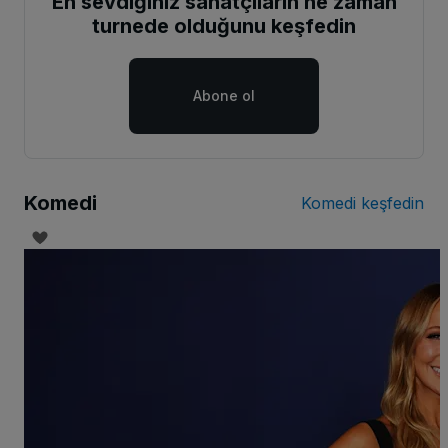
En sevdiğiniz sanatçıların ne zaman
turnede olduğunu keşfedin
Abone ol
Komedi
Komedi keşfedin