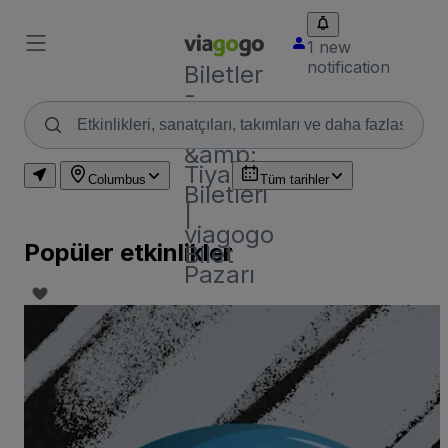
1 new
notification
Biletler
-
Konser,
Spor
&amp;
Tiyatro
Columbus
Tüm tarihler
Biletleri
|
viagogo
Popüler etkinlikler
Bilet
Pazarı